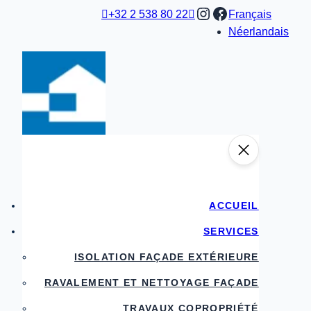
Aller
Instagram
Facebook

+32 2 538 80 22

Français
au
Néerlandais
contenu
ACCUEIL
SERVICES
ISOLATION FAÇADE EXTÉRIEURE
RAVALEMENT ET NETTOYAGE FAÇADE
TRAVAUX COPROPRIÉTÉ