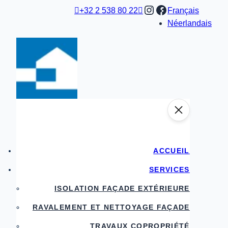
Aller
Instagram
Facebook

+32 2 538 80 22

Français
au
Néerlandais
contenu
ACCUEIL
SERVICES
ISOLATION FAÇADE EXTÉRIEURE
RAVALEMENT ET NETTOYAGE FAÇADE
TRAVAUX COPROPRIÉTÉ