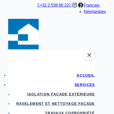
Aller
Instagram
Facebook

+32 2 538 80 22

Français
au
Néerlandais
contenu
ACCUEIL
SERVICES
ISOLATION FAÇADE EXTÉRIEURE
RAVALEMENT ET NETTOYAGE FAÇADE
TRAVAUX COPROPRIÉTÉ