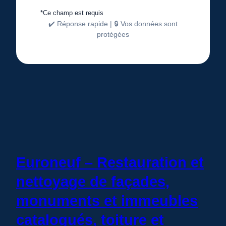
*Ce champ est requis
✔️ Réponse rapide | 🔒 Vos données sont
protégées
Euroneuf – Restauration et
nettoyage de façades,
monuments et immeubles
catalogués, toiture et