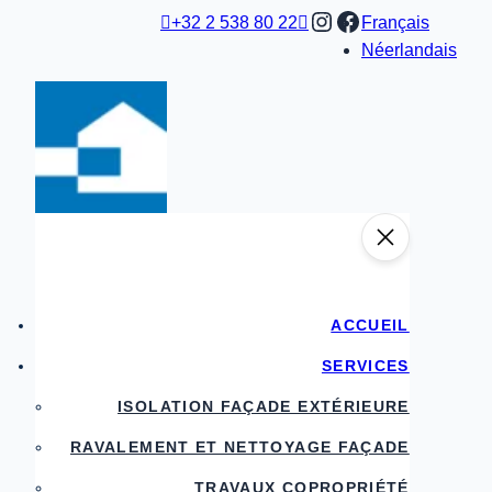
Aller
Instagram
Facebook

+32 2 538 80 22

Français
au
Néerlandais
contenu
ACCUEIL
SERVICES
ISOLATION FAÇADE EXTÉRIEURE
RAVALEMENT ET NETTOYAGE FAÇADE
TRAVAUX COPROPRIÉTÉ