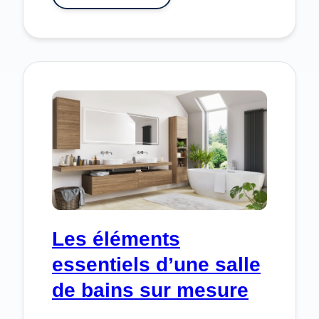
:
LES
ÉTAPES
CLÉS
POUR
RÉUSSIR
SON
RAVALEMENT
DE
FAÇADE
À
FOREST
ET
BRUXELLES
Les éléments
essentiels d’une salle
de bains sur mesure