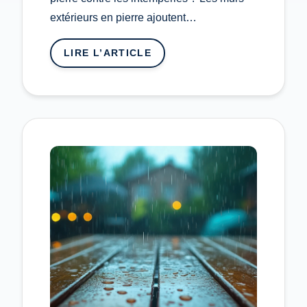
extérieurs en pierre ajoutent…
LIRE L’ARTICLE
:
COMMENT
PROTÉGER
UN
MUR
EXTÉRIEUR
EN
PIERRE
CONTRE
LES
INTEMPÉRIES
?