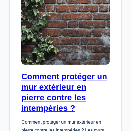
PAR
RAPPORT
À
L’ISOLATION
INTÉRIEURE
?
Comment protéger un
mur extérieur en
pierre contre les
intempéries ?
Comment protéger un mur extérieur en
pierre contre les intempéries ? Les murs