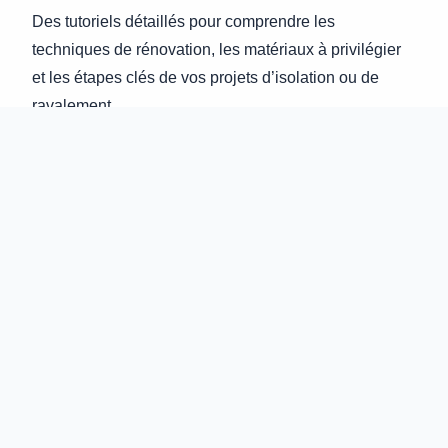
Des tutoriels détaillés pour comprendre les
techniques de rénovation, les matériaux à privilégier
et les étapes clés de vos projets d’isolation ou de
ravalement.
💡 Conseils d’Experts
Les astuces de nos professionnels pour optimiser vos
travaux, réduire vos coûts énergétiques et maximiser
la valeur de votre patrimoine immobilier.
Pourquoi nous