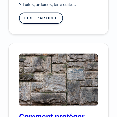
? Tuiles, ardoises, terre cuite…
LIRE L’ARTICLE
:
QUELS
SONT
LES
PRINCIPAUX
TYPES
DE
REVÊTEMENTS
DE
TOITURE
ET
LEURS
AVANTAGES
?
Comment protéger