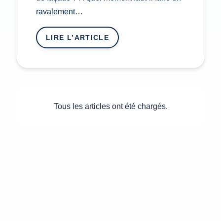
ravalement…
LIRE L’ARTICLE
:
À
QUEL
MOMENT
FAUT-
IL
FAIRE
Tous les articles ont été chargés.
UN
RAVALEMENT
DE
FAÇADE
?