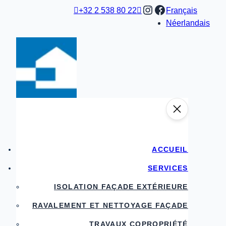
Aller
Instagram
Facebook

+32 2 538 80 22

Français
au
Néerlandais
contenu
ACCUEIL
SERVICES
ISOLATION FAÇADE EXTÉRIEURE
RAVALEMENT ET NETTOYAGE FAÇADE
TRAVAUX COPROPRIÉTÉ