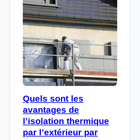
BRUXELLES
?
Quels sont les
avantages de
l’isolation thermique
par l’extérieur par